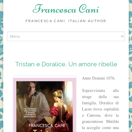
Francesca Cani
FRANCESCA CANI, ITALIAN AUTHOR
Skip
to
content
Tristan e Doralice. Un amore ribelle
Anno Domini 1076.
Sopravvissuta alla
strage della sua
famiglia, Doralice di
Lacus trova ospitalità
a Canossa, dove la
grancontessa Matilda
la accoglie come una