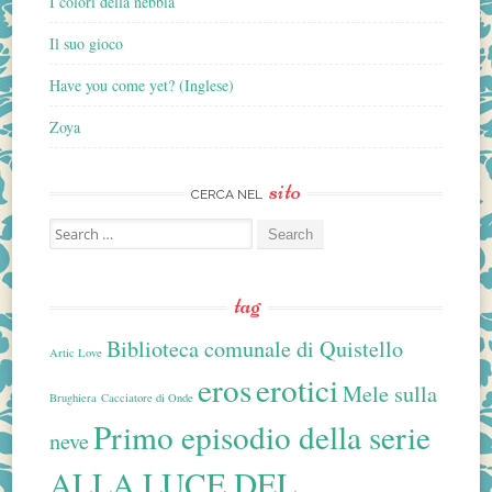
I colori della nebbia
Il suo gioco
Have you come yet? (Inglese)
Zoya
sito
CERCA NEL
Search
for:
tag
Biblioteca comunale di Quistello
Artic Love
eros
erotici
Mele sulla
Brughiera
Cacciatore di Onde
Primo episodio della serie
neve
ALLA LUCE DEL