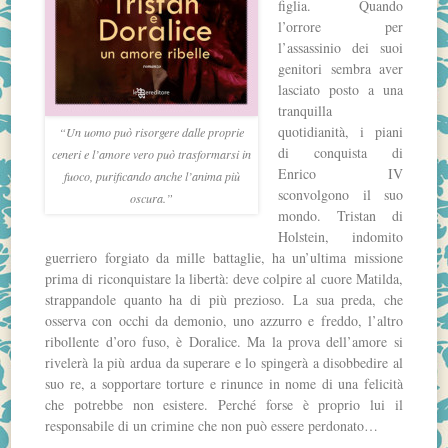
figlia. Quando
l’orrore per
l’assassinio dei suoi
genitori sembra aver
lasciato posto a una
tranquilla
quotidianità, i piani
“Un uomo può risorgere dalle proprie
di conquista di
ceneri e l’amore vero può trasformarsi in
Enrico IV
fuoco, purificando anche l’anima più
sconvolgono il suo
oscura.”
mondo. Tristan di
Holstein, indomito
guerriero forgiato da mille battaglie, ha un’ultima missione
prima di riconquistare la libertà: deve colpire al cuore Matilda,
strappandole quanto ha di più prezioso. La sua preda, che
osserva con occhi da demonio, uno azzurro e freddo, l’altro
ribollente d’oro fuso, è Doralice. Ma la prova dell’amore si
rivelerà la più ardua da superare e lo spingerà a disobbedire al
suo re, a sopportare torture e rinunce in nome di una felicità
che potrebbe non esistere. Perché forse è proprio lui il
responsabile di un crimine che non può essere perdonato…