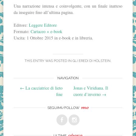
Una narrazione intensa e coinvolgente, con un finale inatteso
da inseguire fino all’ultima pagina.
Editore:
Leggere Editore
Formato:
Cartaceo + e-book
Uscita: 1 Ottobre 2015 in e-book e in libreria.
THIS ENTRY WAS POSTED IN
GLI EREDI DI HOLSTEIN
.
Post
NAVIGATION
←
La cacciatrice di lieto
Jonas e Viridiana. Il
navigation
fine
cuore d’inverno
→
me
SEGUIMI/FOLLOW
opere
ULTIME